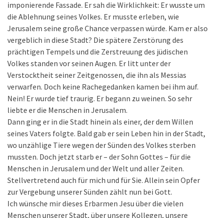
imponierende Fassade. Er sah die Wirklichkeit: Er wusste um
die Ablehnung seines Volkes. Er musste erleben, wie
Jerusalem seine große Chance verpassen würde. Kam er also
vergeblich in diese Stadt? Die spätere Zerstörung des
prächtigen Tempels und die Zerstreuung des jüdischen
Volkes standen vor seinen Augen. Er litt unter der
Verstocktheit seiner Zeitgenossen, die ihn als Messias
verwarfen. Doch keine Rachegedanken kamen bei ihm auf.
Nein! Er wurde tief traurig. Er begann zu weinen. So sehr
liebte er die Menschen in Jerusalem.
Dann ging er in die Stadt hinein als einer, der dem Willen
seines Vaters folgte. Bald gab er sein Leben hin in der Stadt,
wo unzählige Tiere wegen der Sünden des Volkes sterben
mussten. Doch jetzt starb er – der Sohn Gottes – für die
Menschen in Jerusalem und der Welt und aller Zeiten.
Stellvertretend auch für mich und für Sie. Allein sein Opfer
zur Vergebung unserer Sünden zählt nun bei Gott.
Ich wünsche mir dieses Erbarmen Jesu über die vielen
Menschen unserer Stadt, über unsere Kollegen, unsere