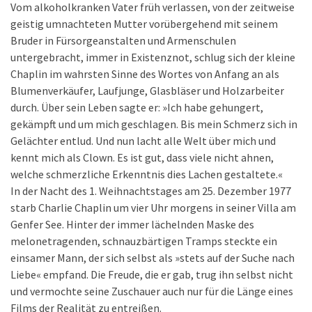
Vom alkoholkranken Vater früh verlassen, von der zeitweise
geistig umnachteten Mutter vorübergehend mit seinem
Bruder in Fürsorgeanstalten und Armenschulen
untergebracht, immer in Existenznot, schlug sich der kleine
Chaplin im wahrsten Sinne des Wortes von Anfang an als
Blumenverkäufer, Laufjunge, Glasbläser und Holzarbeiter
durch. Über sein Leben sagte er: »Ich habe gehungert,
gekämpft und um mich geschlagen. Bis mein Schmerz sich in
Gelächter entlud. Und nun lacht alle Welt über mich und
kennt mich als Clown. Es ist gut, dass viele nicht ahnen,
welche schmerzliche Erkenntnis dies Lachen gestaltete.«
In der Nacht des 1. Weihnachtstages am 25. Dezember 1977
starb Charlie Chaplin um vier Uhr morgens in seiner Villa am
Genfer See. Hinter der immer lächelnden Maske des
melonetragenden, schnauzbärtigen Tramps steckte ein
einsamer Mann, der sich selbst als »stets auf der Suche nach
Liebe« empfand. Die Freude, die er gab, trug ihn selbst nicht
und vermochte seine Zuschauer auch nur für die Länge eines
Films der Realität zu entreißen.