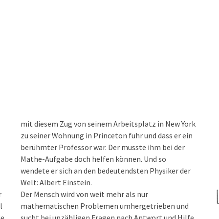
mit diesem Zug von seinem Arbeitsplatz in New York
zu seiner Wohnung in Princeton fuhr und dass er ein
berühmter Professor war. Der musste ihm bei der
Mathe-Aufgabe doch helfen können. Und so
wendete er sich an den bedeutendsten Physiker der
Welt: Albert Einstein.
r
Der Mensch wird von weit mehr als nur
l
mathematischen Problemen umhergetrieben und
ie
sucht bei unzähligen Fragen nach Antwort und Hilfe.