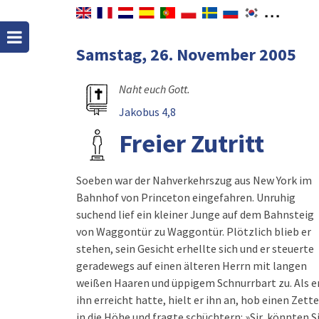
Samstag, 26. November 2005
Naht euch Gott.
Jakobus 4,8
Freier Zutritt
Soeben war der Nahverkehrszug aus New York im
Bahnhof von Princeton eingefahren. Unruhig
suchend lief ein kleiner Junge auf dem Bahnsteig
von Waggontür zu Waggontür. Plötzlich blieb er
stehen, sein Gesicht erhellte sich und er steuerte
geradewegs auf einen älteren Herrn mit langen
weißen Haaren und üppigem Schnurrbart zu. Als e
ihn erreicht hatte, hielt er ihn an, hob einen Zette
in die Höhe und fragte schüchtern: »Sir, könnten S