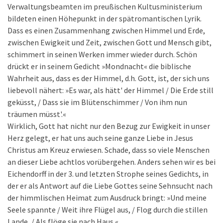
Verwaltungsbeamten im preußischen Kultusministerium
bildeten einen Höhepunkt in der spätromantischen Lyrik.
Dass es einen Zusammenhang zwischen Himmel und Erde,
zwischen Ewigkeit und Zeit, zwischen Gott und Mensch gibt,
schimmert in seinen Werken immer wieder durch. Schön
drückt er in seinem Gedicht »Mondnacht« die biblische
Wahrheit aus, dass es der Himmel, d.h. Gott, ist, der sich uns
liebevoll nähert: »Es war, als hätt' der Himmel / Die Erde still
geküsst, / Dass sie im Blütenschimmer / Von ihm nun
träumen müsst'.«
Wirklich, Gott hat nicht nur den Bezug zur Ewigkeit in unser
Herz gelegt, er hat uns auch seine ganze Liebe in Jesus
Christus am Kreuz erwiesen. Schade, dass so viele Menschen
an dieser Liebe achtlos vorübergehen. Anders sehen wir es bei
Eichendorff in der 3. und letzten Strophe seines Gedichts, in
der er als Antwort auf die Liebe Gottes seine Sehnsucht nach
der himmlischen Heimat zum Ausdruck bringt: »Und meine
Seele spannte / Weit ihre Flügel aus, / Flog durch die stillen
Lande, / Als flöge sie nach Haus.«