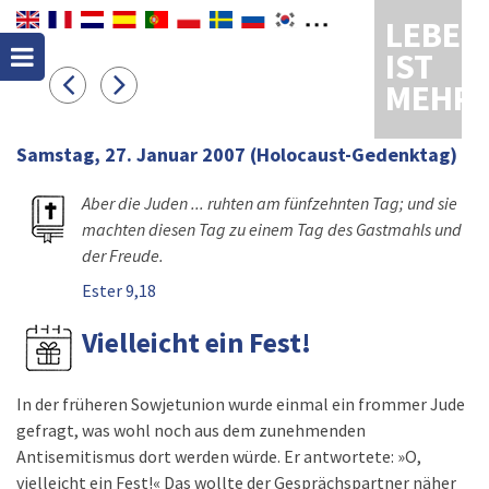
LEBEN
IST
MEHR
Samstag, 27. Januar 2007
(Holocaust-Gedenktag)
Aber die Juden ... ruhten am fünfzehnten Tag; und sie
machten diesen Tag zu einem Tag des Gastmahls und
der Freude.
Ester 9,18
Vielleicht ein Fest!
In der früheren Sowjetunion wurde einmal ein frommer Jude
gefragt, was wohl noch aus dem zunehmenden
Antisemitismus dort werden würde. Er antwortete: »O,
vielleicht ein Fest!« Das wollte der Gesprächspartner näher