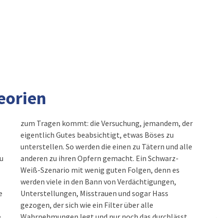
eorien
zum Tragen kommt: die Versuchung, jemandem, der
eigentlich Gutes beabsichtigt, etwas Böses zu
unterstellen. So werden die einen zu Tätern und alle
u
anderen zu ihren Opfern gemacht. Ein Schwarz-
Weiß-Szenario mit wenig guten Folgen, denn es
werden viele in den Bann von Verdächtigungen,
e
Unterstellungen, Misstrauen und sogar Hass
gezogen, der sich wie ein Filter über alle
e
Wahrnehmungen legt und nur noch das durchlässt,