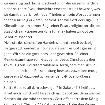
wir einseitig und flächendeckend durch die wissenschaftlich
nicht haltbare Evolutionslehre ersetzt. Ist uns bewusst, was
wir damit angerichtet haben? Indem wir sein Wort ablehnen
oder für nichtig erklären, bezichtigen wir Gott der Lüge. Die
Klimadiskussion nimmt Züge einer Ersatzreligion an. Mit der
staatlich sanktionierten »Ehe für alle« haben wir Gottes
Gebot missachtet.
Die Liste des sündhaften Handelns könnte noch beliebig
fortgesetzt werden. Wir tun so, als wenn es Gott gar nicht
gäbe. Wir sind ein gottloses Land geworden. Bei einer
Meinungsumfrage zum Glauben an Jesus Christus als den
gekreuzigten und auferstandenen Herrn, dem man sich in
einer persönlichen Entscheidung bewusst zuwenden muss,
würde ein JA dazu deutlich unter der 5-Prozent-Klausel
bleiben.
Sollte Gott zu all dem schweigen? In Galater 6,7 heißt es:
»Irret euch nicht! Gott lässt sich nicht spotten. Denn was der
Mensch sät, das wird er ernten.« Gott offenbarte dem König
Salomo in 2. Chronik 7,13-14, dass er es ist, der den Regen