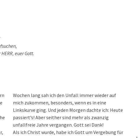
d
ufsuchen,
 HERR, euer Gott.
rn
Wochen lang sah ich den Unfall immer wieder auf
te
mich zukommen, besonders, wenn es in eine
Linkskurve ging. Und jeden Morgen dachte ich: Heute
che
passiert’s! Aber seither sind mehr als zwanzig
unfallfreie Jahre vergangen. Gott sei Dank!
r,
Als ich Christ wurde, habe ich Gott um Vergebung für