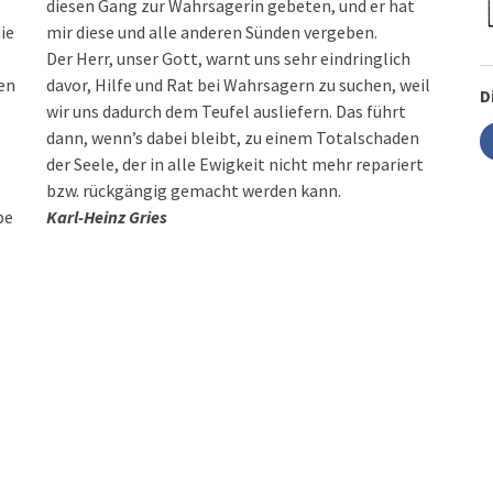
diesen Gang zur Wahrsagerin gebeten, und er hat
ie
mir diese und alle anderen Sünden vergeben.
Der Herr, unser Gott, warnt uns sehr eindringlich
en
davor, Hilfe und Rat bei Wahrsagern zu suchen, weil
D
wir uns dadurch dem Teufel ausliefern. Das führt
dann, wenn’s dabei bleibt, zu einem Totalschaden
der Seele, der in alle Ewigkeit nicht mehr repariert
bzw. rückgängig gemacht werden kann.
be
Karl-Heinz Gries