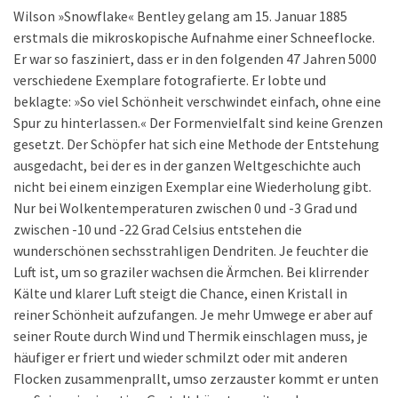
Wilson »Snowflake« Bentley gelang am 15. Januar 1885
erstmals die mikroskopische Aufnahme einer Schneeflocke.
Er war so fasziniert, dass er in den folgenden 47 Jahren 5000
verschiedene Exemplare fotografierte. Er lobte und
beklagte: »So viel Schönheit verschwindet einfach, ohne eine
Spur zu hinterlassen.« Der Formenvielfalt sind keine Grenzen
gesetzt. Der Schöpfer hat sich eine Methode der Entstehung
ausgedacht, bei der es in der ganzen Weltgeschichte auch
nicht bei einem einzigen Exemplar eine Wiederholung gibt.
Nur bei Wolkentemperaturen zwischen 0 und -3 Grad und
zwischen -10 und -22 Grad Celsius entstehen die
wunderschönen sechsstrahligen Dendriten. Je feuchter die
Luft ist, um so graziler wachsen die Ärmchen. Bei klirrender
Kälte und klarer Luft steigt die Chance, einen Kristall in
reiner Schönheit aufzufangen. Je mehr Umwege er aber auf
seiner Route durch Wind und Thermik einschlagen muss, je
häufiger er friert und wieder schmilzt oder mit anderen
Flocken zusammenprallt, umso zerzauster kommt er unten