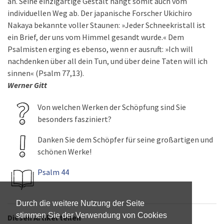
an. Seine einzigartige Gestalt hängt somit auch vom
individuellen Weg ab. Der japanische Forscher Ukichiro
Nakaya bekannte voller Staunen: »Jeder Schneekristall ist
ein Brief, der uns vom Himmel gesandt wurde.« Dem
Psalmisten erging es ebenso, wenn er ausruft: »Ich will
nachdenken über all dein Tun, und über deine Taten will ich
sinnen« (Psalm 77,13).
Werner Gitt
Von welchen Werken der Schöpfung sind Sie
besonders fasziniert?
Danken Sie dem Schöpfer für seine großartigen und
schönen Werke!
Psalm 44
Durch die weitere Nutzung der Seite
stimmen Sie der Verwendung von Cookies
Diesen Artikel teilen