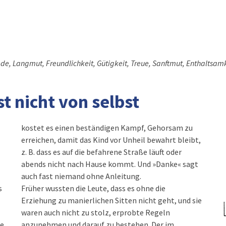
riede, Langmut, Freundlichkeit, Gütigkeit, Treue, Sanftmut, Enthaltsamk
t nicht von selbst
kostet es einen beständigen Kampf, Gehorsam zu
erreichen, damit das Kind vor Unheil bewahrt bleibt,
z. B. dass es auf die befahrene Straße läuft oder
abends nicht nach Hause kommt. Und »Danke« sagt
auch fast niemand ohne Anleitung.
s
Früher wussten die Leute, dass es ohne die
Erziehung zu manierlichen Sitten nicht geht, und sie
waren auch nicht zu stolz, erprobte Regeln
ie
anzunehmen und darauf zu bestehen. Der im