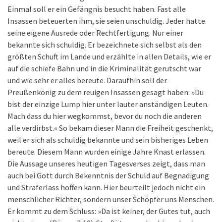
Einmal soll er ein Gefängnis besucht haben. Fast alle
Insassen beteuerten ihm, sie seien unschuldig. Jeder hatte
seine eigene Ausrede oder Rechtfertigung. Nur einer
bekannte sich schuldig. Er bezeichnete sich selbst als den
größten Schuft im Lande und erzählte in allen Details, wie er
auf die schiefe Bahn und in die Kriminalität gerutscht war
und wie sehr er alles bereute. Daraufhin soll der
Preußenkönig zu dem reuigen Insassen gesagt haben: »Du
bist der einzige Lump hier unter lauter anständigen Leuten.
Mach dass du hier wegkommst, bevor du noch die anderen
alle verdirbst.« So bekam dieser Mann die Freiheit geschenkt,
weil er sich als schuldig bekannte und sein bisheriges Leben
bereute. Diesem Mann wurden einige Jahre Knast erlassen.
Die Aussage unseres heutigen Tagesverses zeigt, dass man
auch bei Gott durch Bekenntnis der Schuld auf Begnadigung
und Straferlass hoffen kann. Hier beurteilt jedoch nicht ein
menschlicher Richter, sondern unser Schöpfer uns Menschen.
Er kommt zu dem Schluss: »Da ist keiner, der Gutes tut, auch