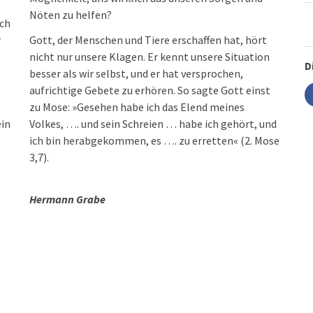
Nöten zu helfen?
ach
r
Gott, der Menschen und Tiere erschaffen hat, hört
nicht nur unsere Klagen. Er kennt unsere Situation
D
besser als wir selbst, und er hat versprochen,
aufrichtige Gebete zu erhören. So sagte Gott einst
zu Mose: »Gesehen habe ich das Elend meines
ein
Volkes, …. und sein Schreien … habe ich gehört, und
ich bin herabgekommen, es …. zu erretten« (2. Mose
3,7).
Hermann Grabe