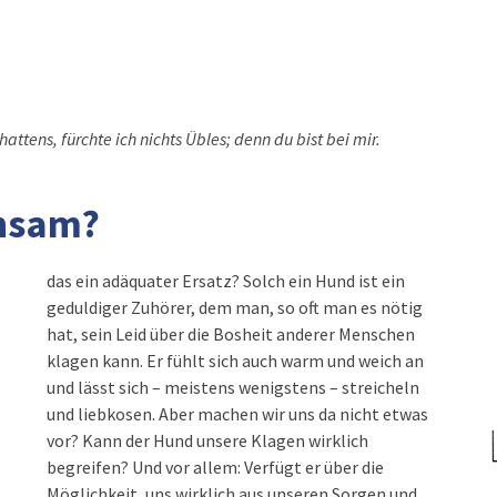
ttens, fürchte ich nichts Übles; denn du bist bei mir.
insam?
das ein adäquater Ersatz? Solch ein Hund ist ein
geduldiger Zuhörer, dem man, so oft man es nötig
hat, sein Leid über die Bosheit anderer Menschen
klagen kann. Er fühlt sich auch warm und weich an
und lässt sich – meistens wenigstens – streicheln
und liebkosen. Aber machen wir uns da nicht etwas
vor? Kann der Hund unsere Klagen wirklich
begreifen? Und vor allem: Verfügt er über die
Möglichkeit, uns wirklich aus unseren Sorgen und