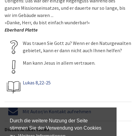
Übrigens: Das war der einzige Regenguss während des
ganzen Missionseinsatzes, und er dauerte nur so lange, bis
wir im Gebäude waren ...
»Danke, Herr, du bist einfach wunderbar!«
Eberhard Platte
Was trauen Sie Gott zu? Wenn er den Naturgewalten
gebietet, kann er dann nicht auch Ihnen helfen?
Man kann Jesus in allem vertrauen.
Lukas 8,22-25
Mit Autor/in Kontakt aufnehmen
Durch die weitere Nutzung der Seite
stimmen Sie der Verwendung von Cookies
Diesen Artikel teilen