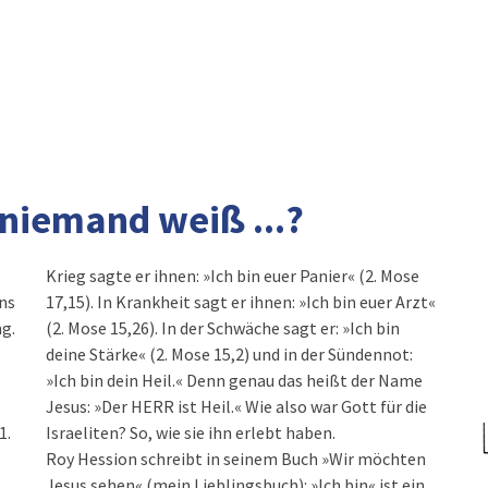
 niemand weiß ...?
Krieg sagte er ihnen: »Ich bin euer Panier« (2. Mose
ns
17,15). In Krankheit sagt er ihnen: »Ich bin euer Arzt«
g.
(2. Mose 15,26). In der Schwäche sagt er: »Ich bin
deine Stärke« (2. Mose 15,2) und in der Sündennot:
»Ich bin dein Heil.« Denn genau das heißt der Name
Jesus: »Der HERR ist Heil.« Wie also war Gott für die
1.
Israeliten? So, wie sie ihn erlebt haben.
Roy Hession schreibt in seinem Buch »Wir möchten
Jesus sehen« (mein Lieblingsbuch): »Ich bin« ist ein