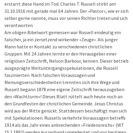
erstarrt diese Hand im Tod. Charles T. Russell stirbt am
31.10.1916 mit gerade mal 64 Jahren. Der »Pastor«, wie er sich
selber gerne nannte, muss vor seinen Richter treten und sich
verantworten.
Am obigen Bibelwort gemessen war Russell eindeutig ein
falscher, ja ein zersetzend wirkender »Zeuge«. Als junger
Mann hatte er Kontakt zu verschiedenen christlichen
Gruppen. Mit 24 Jahren lernte er den Herausgeber einer
religiösen Zeitschrift, Nelson Barbour, kennen. Dieser betrieb
ausgeprägte Weltuntergangsspekulationen, die Russell
faszinierten. Nach falschen Voraussagen und
Meinungsverschiedenheiten trennten sich ihre Wege und
Russell begann 1878 eine eigene Zeitschrift herauszugeben:
den »Wachtturm«! Dieses Blatt rüttelt auch heute noch an
den Grundfesten der christlichen Gemeinde. Jesus Christus
wird aus der Mitte gerückt. Stattdessen beschäftigt man sich
mit Spekulationen. Russells verkehrte Voraussagen betreffs
1914 als das Jahr eines anbrechenden »Friedensreichs« (WT
15.1.1892) werden kurzerhand umgedeutet und von heutigen