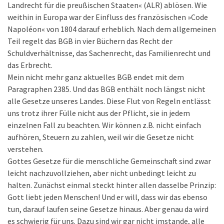
Landrecht für die preußischen Staaten« (ALR) ablösen. Wie
weithin in Europa war der Einfluss des französischen »Code
Napoléon« von 1804 darauf erheblich. Nach dem allgemeinen
Teil regelt das BGB in vier Büchern das Recht der
Schuldverhältnisse, das Sachenrecht, das Familienrecht und
das Erbrecht.
Mein nicht mehr ganz aktuelles BGB endet mit dem
Paragraphen 2385. Und das BGB enthält noch längst nicht
alle Gesetze unseres Landes. Diese Flut von Regeln entlässt
uns trotz ihrer Fülle nicht aus der Pflicht, sie in jedem
einzelnen Fall zu beachten. Wir können z.B. nicht einfach
aufhören, Steuern zu zahlen, weil wir die Gesetze nicht
verstehen.
Gottes Gesetze für die menschliche Gemeinschaft sind zwar
leicht nachzuvollziehen, aber nicht unbedingt leicht zu
halten. Zunächst einmal steckt hinter allen dasselbe Prinzip:
Gott liebt jeden Menschen! Und er will, dass wir das ebenso
tun, darauf laufen seine Gesetze hinaus. Aber genau da wird
es schwierig für uns. Dazu sind wir gar nicht imstande, alle