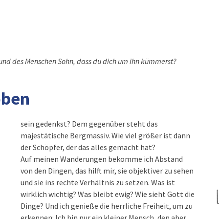
, und des Menschen Sohn, dass du dich um ihn kümmerst?
oben
sein gedenkst? Dem gegenüber steht das
majestätische Bergmassiv. Wie viel größer ist dann
der Schöpfer, der das alles gemacht hat?
Auf meinen Wanderungen bekomme ich Abstand
von den Dingen, das hilft mir, sie objektiver zu sehen
und sie ins rechte Verhältnis zu setzen. Was ist
wirklich wichtig? Was bleibt ewig? Wie sieht Gott die
Dinge? Und ich genieße die herrliche Freiheit, um zu
erkennen: Ich bin nur ein kleiner Mensch, den aber