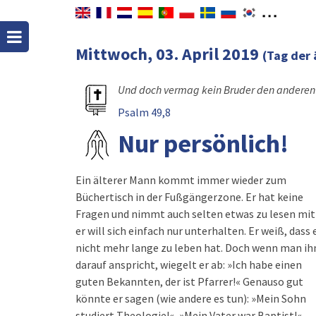
Mittwoch, 03. April 2019
(Tag der 
Und doch vermag kein Bruder den anderen z
Psalm 49,8
Nur persönlich!
Ein älterer Mann kommt immer wieder zum
Büchertisch in der Fußgängerzone. Er hat keine
Fragen und nimmt auch selten etwas zu lesen mit
er will sich einfach nur unterhalten. Er weiß, dass 
nicht mehr lange zu leben hat. Doch wenn man ih
darauf anspricht, wiegelt er ab: »Ich habe einen
guten Bekannten, der ist Pfarrer!« Genauso gut
könnte er sagen (wie andere es tun): »Mein Sohn
studiert Theologie!«, »Mein Vater war Baptist!«,