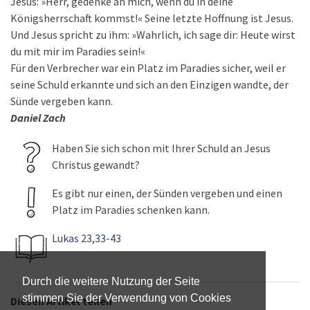
Jesus: »Herr, gedenke an mich, wenn du in deine
Königsherrschaft kommst!« Seine letzte Hoffnung ist Jesus.
Und Jesus spricht zu ihm: »Wahrlich, ich sage dir: Heute wirst
du mit mir im Paradies sein!«
Für den Verbrecher war ein Platz im Paradies sicher, weil er
seine Schuld erkannte und sich an den Einzigen wandte, der
Sünde vergeben kann.
Daniel Zach
Haben Sie sich schon mit Ihrer Schuld an Jesus
Christus gewandt?
Es gibt nur einen, der Sünden vergeben und einen
Platz im Paradies schenken kann.
Lukas 23,33-43
Durch die weitere Nutzung der Seite
stimmen Sie der Verwendung von Cookies
Diesen Artikel teilen