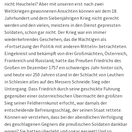
nicht Heuchelei? Aber mit unseren erst nach zwei
Weltkriegen gewonnenen Ansichten können wir dem 18.
Jahrhundert und dem Siebenjährigen Krieg nicht gerecht
werden und den vielen, meistens in den Dienst gepressten
Soldaten, schon gar nicht. Der Krieg war ein immer
wiederkehrendes Geschehen, das die Mächtigen als
»Fortsetzung der Politik mit anderen Mitteln« betrachteten.
Eingekreist und bekämpft von drei Großmächten, Österreich,
Frankreich und Russland, hatte das Preußen Friedrichs des
Großen im Dezember 1757 ein schwieriges Jahr hinter sich,
und heute vor 250 Jahren stand in der Schlacht von Leuthen
in Schlesien alles auf des Messers Schneide: Sieg oder
Untergang. Dass Friedrich durch seine geschickte Führung
gegenüber einer österreichischen Übermacht den größten
Sieg seiner Feldherrnkunst erfocht, war damals der
entscheidende Befreiungsschlag, der seinen Staat rettete.
Können wir verstehen, dass bei der abendlichen Verfolgung
des geschlagenen Gegners die preußischen Soldaten dankbar
waren? Sie hatten überlebt und sogar gesiegt! Und so