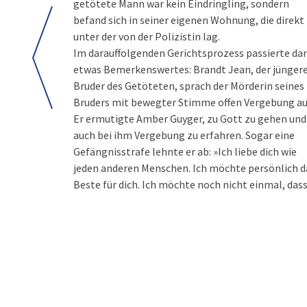
getötete Mann war kein Eindringling, sondern
befand sich in seiner eigenen Wohnung, die direkt
unter der von der Polizistin lag.
Im darauffolgenden Gerichtsprozess passierte da
etwas Bemerkenswertes: Brandt Jean, der jünger
Bruder des Getöteten, sprach der Mörderin seines
Bruders mit bewegter Stimme offen Vergebung au
Er ermutigte Amber Guyger, zu Gott zu gehen und
auch bei ihm Vergebung zu erfahren. Sogar eine
Gefängnisstrafe lehnte er ab: »Ich liebe dich wie
jeden anderen Menschen. Ich möchte persönlich d
Beste für dich. Ich möchte noch nicht einmal, das