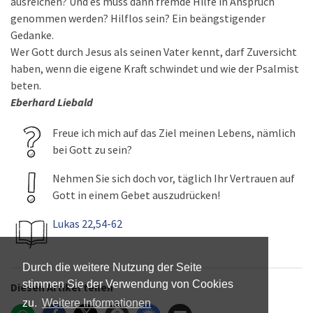
ausreichen? Und es muss dann fremde Hilfe in Anspruch
genommen werden? Hilflos sein? Ein beängstigender
Gedanke.
Wer Gott durch Jesus als seinen Vater kennt, darf Zuversicht
haben, wenn die eigene Kraft schwindet und wie der Psalmist
beten.
Eberhard Liebald
Freue ich mich auf das Ziel meinen Lebens, nämlich
bei Gott zu sein?
Nehmen Sie sich doch vor, täglich Ihr Vertrauen auf
Gott in einem Gebet auszudrücken!
Lukas 22,54-62
Durch die weitere Nutzung der Seite
stimmen Sie der Verwendung von Cookies
Diesen Artikel teilen
zu.
Weitere Informationen