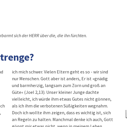
erbarmt sich der HERR über die, die ihn fürchten.
trenge?
nd
ich mich schwer. Vielen Eltern geht es so - wir sind
nur Menschen. Gott aber ist anders, Er ist »gnädig
und barmherzig, langsam zum Zorn und groß an
Güte« (Joel 2,13). Unser kleiner Junge dachte
s
vielleicht, ich würde ihm etwas Gutes nicht gönnen,
Ich
als ich ihm die verbotenen Süßigkeiten wegnahm.
,
Doch ich wollte ihm zeigen, dass es wichtig ist, sich
an Regeln zu halten. Manchmal denke ich auch, Gott
gönnt mir etwas nicht, wenn in meinem Leben