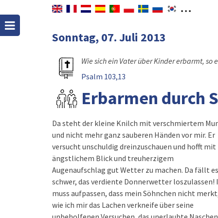
Sonntag, 07. Juli 2013
Wie sich ein Vater über Kinder erbarmt, so 
Psalm 103,13
Erbarmen durch S
Da steht der kleine Knilch mit verschmiertem Mu
und nicht mehr ganz sauberen Händen vor mir. Er
versucht unschuldig dreinzuschauen und hofft mit
ängstlichem Blick und treuherzigem
Augenaufschlag gut Wetter zu machen. Da fällt e
schwer, das verdiente Donnerwetter loszulassen! 
muss aufpassen, dass mein Söhnchen nicht merkt
wie ich mir das Lachen verkneife über seine
unbeholfenen Versuchen, das unerlaubte Naschen