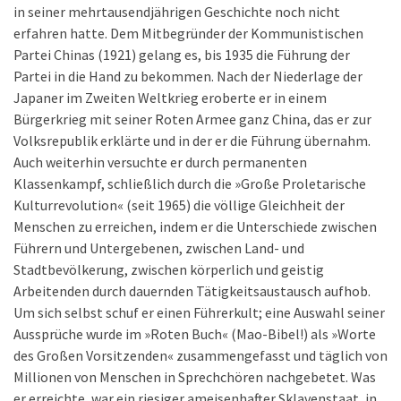
in seiner mehrtausendjährigen Geschichte noch nicht
erfahren hatte. Dem Mitbegründer der Kommunistischen
Partei Chinas (1921) gelang es, bis 1935 die Führung der
Partei in die Hand zu bekommen. Nach der Niederlage der
Japaner im Zweiten Weltkrieg eroberte er in einem
Bürgerkrieg mit seiner Roten Armee ganz China, das er zur
Volksrepublik erklärte und in der er die Führung übernahm.
Auch weiterhin versuchte er durch permanenten
Klassenkampf, schließlich durch die »Große Proletarische
Kulturrevolution« (seit 1965) die völlige Gleichheit der
Menschen zu erreichen, indem er die Unterschiede zwischen
Führern und Untergebenen, zwischen Land- und
Stadtbevölkerung, zwischen körperlich und geistig
Arbeitenden durch dauernden Tätigkeitsaustausch aufhob.
Um sich selbst schuf er einen Führerkult; eine Auswahl seiner
Aussprüche wurde im »Roten Buch« (Mao-Bibel!) als »Worte
des Großen Vorsitzenden« zusammengefasst und täglich von
Millionen von Menschen in Sprechchören nachgebetet. Was
er erreichte, war ein riesiger ameisenhafter Sklavenstaat, in