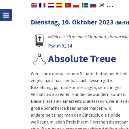
Dienstag, 10. Oktober 2023
(Welt
»Weil er sich an mich klammert, darum will 
Psalm 91,14
Absolute Treue
Wer schon einmal einem Schäfer bei seiner Arbeit
zugeschaut hat, der hat auch dessen gute
Beziehung, ja, man könnte sagen, sein inniges
Verhältnis zu seinen Hunden bewundern können.
Diese Tiere sind einerseits unerlässlich, wenn er e
große Schafherde beieinanderhalten will,
andererseits hat man den Eindruck, die Hunde
wollten um jeden Preis ihrem Herrchen dienstbar
sein. Wo gibt es dieses gegenseitige Abhängigkeit