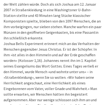
der Welt zählen würde. Doch als sich Joshua am 12. Januar
2007 in Straßenkleidung in eine Washingtoner U-Bahn-
Station stellte und 43 Minuten lang Stücke klassischer
Komponisten spielte, blieben von den 1097 Menschen, die an
ihm vorbeigingen, nur sieben stehen. Manche warfen ein paar
Münzen in den geöffneten Geigenkasten, bis eine Passantin
ihn schließlich erkannte.
Joshua Bells Experiment erinnert mich an das Verhalten der
Menschen gegenüber Jesus Christus. Er ist der Schöpfer. In
ihm »ist alles in den Himmeln und auf der Erde geschaffen
worden« (Kolosser 1,16). Johannes nennt ihn im 1. Kapitel
seines Evangeliums das Wort Gottes. Eines Tages verließ er
den Himmel, wurde Mensch »und wohnte unter uns« – in
»Straßenkleidung«, wenn Sie so wollen. »Wir haben seine
Herrlichkeit angeschaut, eine Herrlichkeit als eines
Eingeborenen vom Vater, voller Gnade und Wahrheit.« Man
sollte erwarten, wir Menschen hätten ihn begeistert
aufgenommen. Aber nur wenige schlossen sich ihm an und