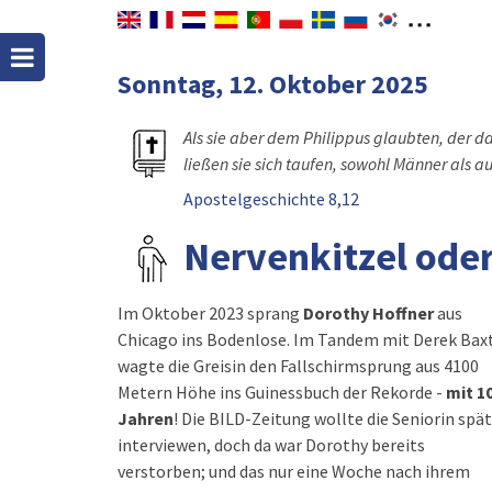
Sonntag, 12. Oktober 2025
Als sie aber dem Philippus glaubten, der 
ließen sie sich taufen, sowohl Männer als a
Apostelgeschichte 8,12
Nervenkitzel ode
Im Oktober 2023 sprang
Dorothy Hoffner
aus
Chicago ins Bodenlose. Im Tandem mit Derek Bax
wagte die Greisin den Fallschirmsprung aus 4100
Metern Höhe ins Guinessbuch der Rekorde -
mit 1
Jahren
! Die BILD-Zeitung wollte die Seniorin spä
interviewen, doch da war Dorothy bereits
verstorben; und das nur eine Woche nach ihrem