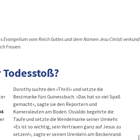
das Evangelium vom Reich Gottes und dem Namen Jesu Christi verkünd
uch Frauen.
r Todesstoß?
Dorothy suchte den »Thrill« und setzte die
ter
Bestmarke fürs Guinessbuch. »Das hat so viel Spaß
gemacht«, sagte sie den Reportern und
04
Kameraleuten am Boden. Osvaldo begehrte die
ter
Taufe und setzte die Wendemarke seiner Umkehr.
»Es ist so wichtig, sein Vertrauen ganz auf Jesus zu
setzen!«, sagte er seinen Urenkeln am Beckenrand.