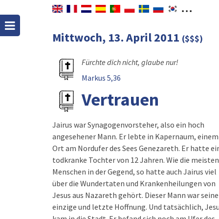
Mittwoch, 13. April 2011
($$$)
Fürchte dich nicht, glaube nur!
Markus 5,36
Vertrauen
Jairus war Synagogenvorsteher, also ein hoch
angesehener Mann. Er lebte in Kapernaum, einem
Ort am Nordufer des Sees Genezareth. Er hatte ei
todkranke Tochter von 12 Jahren. Wie die meisten
Menschen in der Gegend, so hatte auch Jairus viel
über die Wundertaten und Krankenheilungen von
Jesus aus Nazareth gehört. Dieser Mann war seine
einzige und letzte Hoffnung. Und tatsächlich, Jes
kam in die Stadt. Er befand sich noch am Ufer des