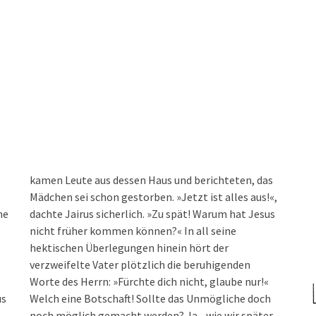
kamen Leute aus dessen Haus und berichteten, das
Mädchen sei schon gestorben. »Jetzt ist alles aus!«,
ne
dachte Jairus sicherlich. »Zu spät! Warum hat Jesus
nicht früher kommen können?« In all seine
hektischen Überlegungen hinein hört der
verzweifelte Vater plötzlich die beruhigenden
Worte des Herrn: »Fürchte dich nicht, glaube nur!«
us
Welch eine Botschaft! Sollte das Unmögliche doch
noch möglich gemacht werden? Ja - wie wir später