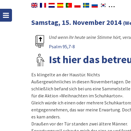
Samstag, 15. November 2014
(We
Und wenn ihr heute seine Stimme hört, ver
Psalm 95,7-8
Ist hier das betr
Es klingelte an der Haustür. Nichts
Außergewöhnliches in diesen Novembertagen. D
schließlich befand sich bei uns eine Sammelstelle
für die Aktion »Weihnachten im Schuhkarton«.
Gleich würde ich einen oder mehrere Schuhkarton
entgegennehmen, das war meine Erwartung. Doc
es kam anders.
Draußen vor der Tür standen zwei ältere Männer.
Erwartungsvoll schaute mich der eine an und frag