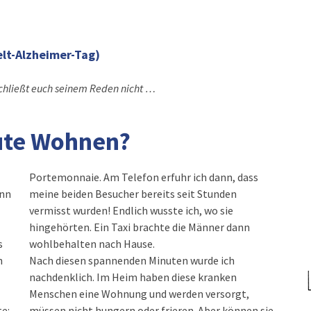
lt-Alzheimer-Tag)
schließt euch seinem Reden nicht …
eute Wohnen?
Portemonnaie. Am Telefon erfuhr ich dann, dass
enn
meine beiden Besucher bereits seit Stunden
vermisst wurden! Endlich wusste ich, wo sie
hingehörten. Ein Taxi brachte die Männer dann
s
wohlbehalten nach Hause.
h
Nach diesen spannenden Minuten wurde ich
nachdenklich. Im Heim haben diese kranken
Menschen eine Wohnung und werden versorgt,
te:
müssen nicht hungern oder frieren. Aber können sie