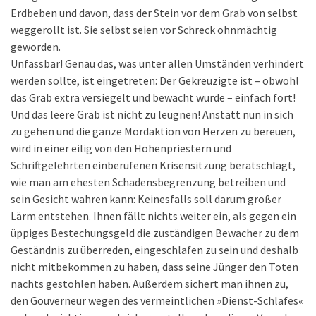
Erdbeben und davon, dass der Stein vor dem Grab von selbst
weggerollt ist. Sie selbst seien vor Schreck ohnmächtig
geworden.
Unfassbar! Genau das, was unter allen Umständen verhindert
werden sollte, ist eingetreten: Der Gekreuzigte ist – obwohl
das Grab extra versiegelt und bewacht wurde – einfach fort!
Und das leere Grab ist nicht zu leugnen! Anstatt nun in sich
zu gehen und die ganze Mordaktion von Herzen zu bereuen,
wird in einer eilig von den Hohenpriestern und
Schriftgelehrten einberufenen Krisensitzung beratschlagt,
wie man am ehesten Schadensbegrenzung betreiben und
sein Gesicht wahren kann: Keinesfalls soll darum großer
Lärm entstehen. Ihnen fällt nichts weiter ein, als gegen ein
üppiges Bestechungsgeld die zuständigen Bewacher zu dem
Geständnis zu überreden, eingeschlafen zu sein und deshalb
nicht mitbekommen zu haben, dass seine Jünger den Toten
nachts gestohlen haben. Außerdem sichert man ihnen zu,
den Gouverneur wegen des vermeintlichen »Dienst-Schlafes«