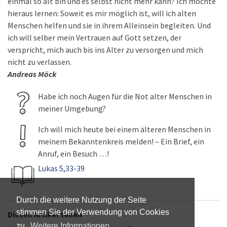
einmal so alt bin und es selbst nicht mehr kann? Ich möchte
hieraus lernen: Soweit es mir möglich ist, will ich alten
Menschen helfen und sie in ihrem Alleinsein begleiten. Und
ich will selber mein Vertrauen auf Gott setzen, der
verspricht, mich auch bis ins Alter zu versorgen und mich
nicht zu verlassen.
Andreas Möck
Habe ich noch Augen für die Not alter Menschen in
meiner Umgebung?
Ich will mich heute bei einem älteren Menschen in
meinem Bekanntenkreis melden! – Ein Brief, ein
Anruf, ein Besuch …!
Lukas 5,33-39
Durch die weitere Nutzung der Seite
stimmen Sie der Verwendung von Cookies
Diesen Artikel teilen
zu.
Weitere Informationen