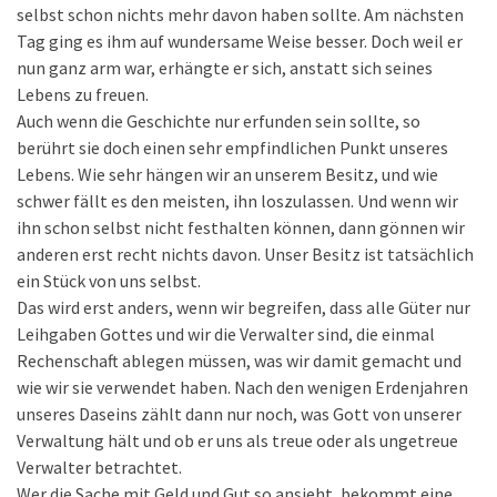
selbst schon nichts mehr davon haben sollte. Am nächsten
Tag ging es ihm auf wundersame Weise besser. Doch weil er
nun ganz arm war, erhängte er sich, anstatt sich seines
Lebens zu freuen.
Auch wenn die Geschichte nur erfunden sein sollte, so
berührt sie doch einen sehr empfindlichen Punkt unseres
Lebens. Wie sehr hängen wir an unserem Besitz, und wie
schwer fällt es den meisten, ihn loszulassen. Und wenn wir
ihn schon selbst nicht festhalten können, dann gönnen wir
anderen erst recht nichts davon. Unser Besitz ist tatsächlich
ein Stück von uns selbst.
Das wird erst anders, wenn wir begreifen, dass alle Güter nur
Leihgaben Gottes und wir die Verwalter sind, die einmal
Rechenschaft ablegen müssen, was wir damit gemacht und
wie wir sie verwendet haben. Nach den wenigen Erdenjahren
unseres Daseins zählt dann nur noch, was Gott von unserer
Verwaltung hält und ob er uns als treue oder als ungetreue
Verwalter betrachtet.
Wer die Sache mit Geld und Gut so ansieht, bekommt eine