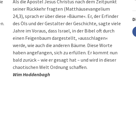
ie
Als die Apostel Jesus Christus nach dem Zeitpunkt
seiner Rückkehr fragten (Matthäusevangelium
24,3), sprach er über diese »Bäume«. Er, der Erfinder
D
n.
des Öls und der Gestalter der Geschichte, sagte viele
Jahre im Voraus, dass Israel, in der Bibel oft durch
einen Feigenbaum dargestellt, »ausschlagen«
werde, wie auch die anderen Bäume. Diese Worte
haben angefangen, sich zu erfüllen. Er kommt nun
bald zurück – wie er gesagt hat – und wird in dieser
chaotischen Welt Ordnung schaffen.
Wim Hoddenbagh