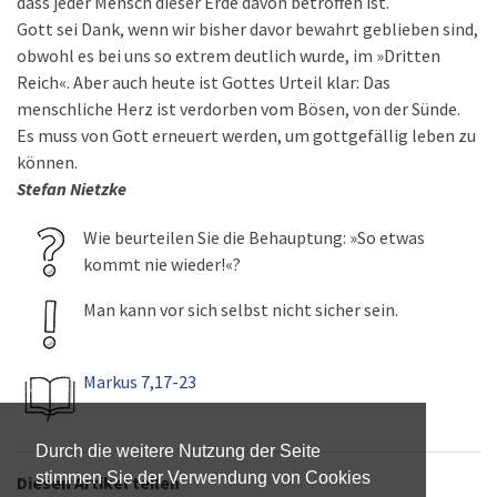
dass jeder Mensch dieser Erde davon betroffen ist.
Gott sei Dank, wenn wir bisher davor bewahrt geblieben sind,
obwohl es bei uns so extrem deutlich wurde, im »Dritten
Reich«. Aber auch heute ist Gottes Urteil klar: Das
menschliche Herz ist verdorben vom Bösen, von der Sünde.
Es muss von Gott erneuert werden, um gottgefällig leben zu
können.
Stefan Nietzke
Wie beurteilen Sie die Behauptung: »So etwas
kommt nie wieder!«?
Man kann vor sich selbst nicht sicher sein.
Markus 7,17-23
Durch die weitere Nutzung der Seite
stimmen Sie der Verwendung von Cookies
Diesen Artikel teilen