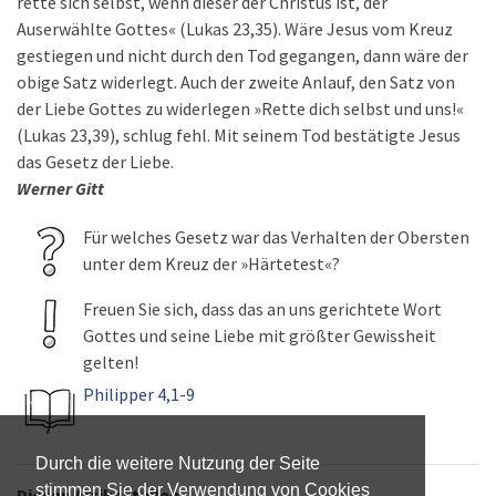
rette sich selbst, wenn dieser der Christus ist, der
Auserwählte Gottes« (Lukas 23,35). Wäre Jesus vom Kreuz
gestiegen und nicht durch den Tod gegangen, dann wäre der
obige Satz widerlegt. Auch der zweite Anlauf, den Satz von
der Liebe Gottes zu widerlegen »Rette dich selbst und uns!«
(Lukas 23,39), schlug fehl. Mit seinem Tod bestätigte Jesus
das Gesetz der Liebe.
Werner Gitt
Für welches Gesetz war das Verhalten der Obersten
unter dem Kreuz der »Härtetest«?
Freuen Sie sich, dass das an uns gerichtete Wort
Gottes und seine Liebe mit größter Gewissheit
gelten!
Philipper 4,1-9
Durch die weitere Nutzung der Seite
stimmen Sie der Verwendung von Cookies
Diesen Artikel teilen