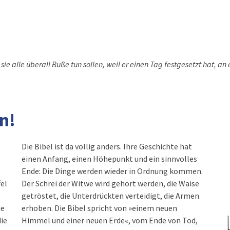
s sie alle überall Buße tun sollen, weil er einen Tag festgesetzt hat, an
.
n!
Die Bibel ist da völlig anders. Ihre Geschichte hat
einen Anfang, einen Höhepunkt und ein sinnvolles
Ende: Die Dinge werden wieder in Ordnung kommen.
el
Der Schrei der Witwe wird gehört werden, die Waise
getröstet, die Unterdrückten verteidigt, die Armen
ie
erhoben. Die Bibel spricht von »einem neuen
die
Himmel und einer neuen Erde«, vom Ende von Tod,