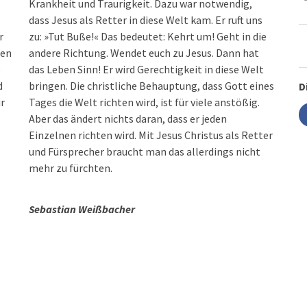
Krankheit und Traurigkeit. Dazu war notwendig,
dass Jesus als Retter in diese Welt kam. Er ruft uns
r
zu: »Tut Buße!« Das bedeutet: Kehrt um! Geht in die
fen
andere Richtung. Wendet euch zu Jesus. Dann hat
e
das Leben Sinn! Er wird Gerechtigkeit in diese Welt
d
bringen. Die christliche Behauptung, dass Gott eines
D
ir
Tages die Welt richten wird, ist für viele anstößig.
Aber das ändert nichts daran, dass er jeden
Einzelnen richten wird. Mit Jesus Christus als Retter
und Fürsprecher braucht man das allerdings nicht
mehr zu fürchten.
Sebastian Weißbacher