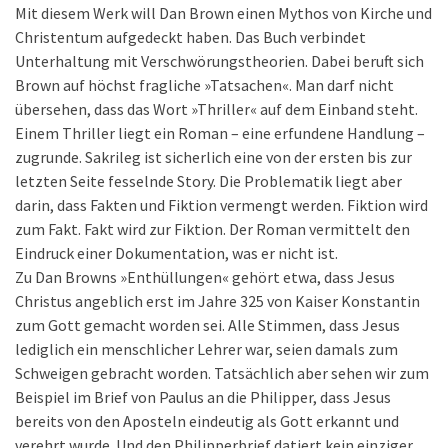
Mit diesem Werk will Dan Brown einen Mythos von Kirche und
Christentum aufgedeckt haben. Das Buch verbindet
Unterhaltung mit Verschwörungstheorien. Dabei beruft sich
Brown auf höchst fragliche »Tatsachen«. Man darf nicht
übersehen, dass das Wort »Thriller« auf dem Einband steht.
Einem Thriller liegt ein Roman – eine erfundene Handlung –
zugrunde. Sakrileg ist sicherlich eine von der ersten bis zur
letzten Seite fesselnde Story. Die Problematik liegt aber
darin, dass Fakten und Fiktion vermengt werden. Fiktion wird
zum Fakt. Fakt wird zur Fiktion. Der Roman vermittelt den
Eindruck einer Dokumentation, was er nicht ist.
Zu Dan Browns »Enthüllungen« gehört etwa, dass Jesus
Christus angeblich erst im Jahre 325 von Kaiser Konstantin
zum Gott gemacht worden sei. Alle Stimmen, dass Jesus
lediglich ein menschlicher Lehrer war, seien damals zum
Schweigen gebracht worden. Tatsächlich aber sehen wir zum
Beispiel im Brief von Paulus an die Philipper, dass Jesus
bereits von den Aposteln eindeutig als Gott erkannt und
verehrt wurde. Und den Philipperbrief datiert kein einziger