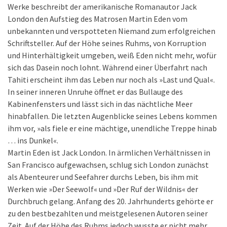
Werke beschreibt der amerikanische Romanautor Jack
London den Aufstieg des Matrosen Martin Eden vom
unbekannten und verspotteten Niemand zum erfolgreichen
Schriftsteller. Auf der Höhe seines Ruhms, von Korruption
und Hinterhältigkeit umgeben, weiß Eden nicht mehr, wofür
sich das Dasein noch lohnt. Während einer Überfahrt nach
Tahiti erscheint ihm das Leben nur noch als »Last und Qual«.
In seiner inneren Unruhe öffnet er das Bullauge des
Kabinenfensters und lässt sich in das nächtliche Meer
hinabfallen. Die letzten Augenblicke seines Lebens kommen
ihm vor, »als fiele er eine mächtige, unendliche Treppe hinab
… ins Dunkel«.
Martin Eden ist Jack London. In ärmlichen Verhältnissen in
San Francisco aufgewachsen, schlug sich London zunächst
als Abenteurer und Seefahrer durchs Leben, bis ihm mit
Werken wie »Der Seewolf« und »Der Ruf der Wildnis« der
Durchbruch gelang. Anfang des 20. Jahrhunderts gehörte er
zu den bestbezahlten und meistgelesenen Autoren seiner
Zeit. Auf der Höhe des Ruhms jedoch wusste er nicht mehr,