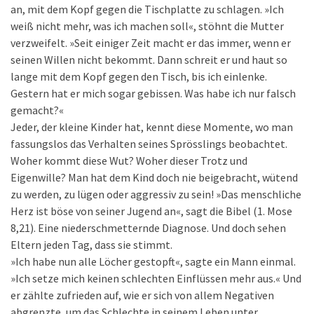
an, mit dem Kopf gegen die Tischplatte zu schlagen. »Ich
weiß nicht mehr, was ich machen soll«, stöhnt die Mutter
verzweifelt. »Seit einiger Zeit macht er das immer, wenn er
seinen Willen nicht bekommt. Dann schreit er und haut so
lange mit dem Kopf gegen den Tisch, bis ich einlenke.
Gestern hat er mich sogar gebissen. Was habe ich nur falsch
gemacht?«
Jeder, der kleine Kinder hat, kennt diese Momente, wo man
fassungslos das Verhalten seines Sprösslings beobachtet.
Woher kommt diese Wut? Woher dieser Trotz und
Eigenwille? Man hat dem Kind doch nie beigebracht, wütend
zu werden, zu lügen oder aggressiv zu sein! »Das menschliche
Herz ist böse von seiner Jugend an«, sagt die Bibel (1. Mose
8,21). Eine niederschmetternde Diagnose. Und doch sehen
Eltern jeden Tag, dass sie stimmt.
»Ich habe nun alle Löcher gestopft«, sagte ein Mann einmal.
»Ich setze mich keinen schlechten Einflüssen mehr aus.« Und
er zählte zufrieden auf, wie er sich von allem Negativen
abgrenzte, um das Schlechte in seinem Leben unter