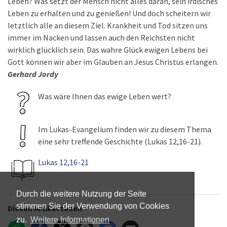
Leben? Was setzt der Mensch nicht alles daran, sein irdisches
Leben zu erhalten und zu genießen! Und doch scheitern wir
letztlich alle an diesem Ziel. Krankheit und Tod sitzen uns
immer im Nacken und lassen auch den Reichsten nicht
wirklich glücklich sein. Das wahre Glück ewigen Lebens bei
Gott können wir aber im Glauben an Jesus Christus erlangen.
Gerhard Jordy
Was wäre Ihnen das ewige Leben wert?
Im Lukas-Evangelium finden wir zu diesem Thema
eine sehr treffende Geschichte (Lukas 12,16-21).
Lukas 12,16-21
Durch die weitere Nutzung der Seite
stimmen Sie der Verwendung von Cookies
Diesen Artikel teilen
zu.
Weitere Informationen