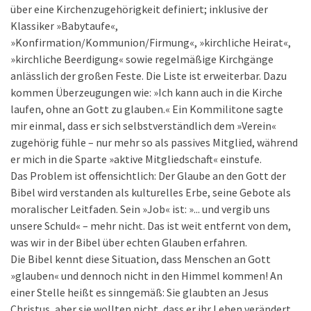
über eine Kirchenzugehörigkeit definiert; inklusive der
Klassiker »Babytaufe«,
»Konfirmation/Kommunion/Firmung«, »kirchliche Heirat«,
»kirchliche Beerdigung« sowie regelmäßige Kirchgänge
anlässlich der großen Feste. Die Liste ist erweiterbar. Dazu
kommen Überzeugungen wie: »Ich kann auch in die Kirche
laufen, ohne an Gott zu glauben.« Ein Kommilitone sagte
mir einmal, dass er sich selbstverständlich dem »Verein«
zugehörig fühle – nur mehr so als passives Mitglied, während
er mich in die Sparte »aktive Mitgliedschaft« einstufe.
Das Problem ist offensichtlich: Der Glaube an den Gott der
Bibel wird verstanden als kulturelles Erbe, seine Gebote als
moralischer Leitfaden. Sein »Job« ist: »... und vergib uns
unsere Schuld« – mehr nicht. Das ist weit entfernt von dem,
was wir in der Bibel über echten Glauben erfahren.
Die Bibel kennt diese Situation, dass Menschen an Gott
»glauben« und dennoch nicht in den Himmel kommen! An
einer Stelle heißt es sinngemäß: Sie glaubten an Jesus
Christus, aber sie wollten nicht, dass er ihr Leben verändert.