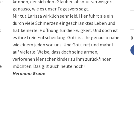
re
können, der sich dem Glauben absolut verweigert,
genauso, wie es unser Tagesvers sagt.
Mir tut Larissa wirklich sehr leid. Hier führt sie ein
durch viele Schmerzen eingeschränktes Leben und
t
hat keinerlei Hoffnung für die Ewigkeit. Und doch ist
es ihre freie Entscheidung. Gott ist ihr genauso nahe
D
wie einem jeden von uns. Und Gott ruft und mahnt
auf vielerlei Weise, dass doch seine armen,
verlorenen Menschenkinder zu ihm zurückfinden
e
möchten. Das gilt auch heute noch!
Hermann Grabe