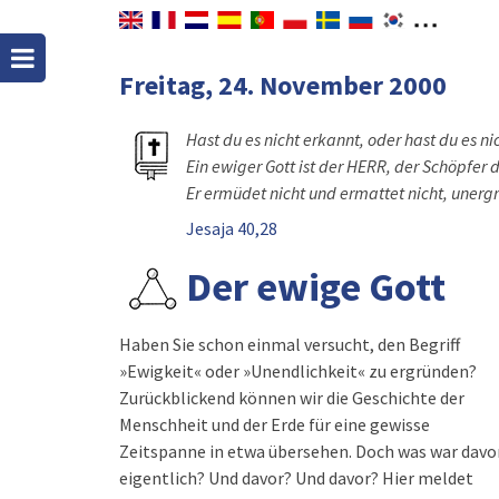
Freitag, 24. November 2000
Hast du es nicht erkannt, oder hast du es ni
Ein ewiger Gott ist der HERR, der Schöpfer 
Er ermüdet nicht und ermattet nicht, unergrü
Jesaja 40,28
Der ewige Gott
Haben Sie schon einmal versucht, den Begriff
nicht denkbar, dass »danach« nichts mehr kommt.
»Ewigkeit« oder »Unendlichkeit« zu ergründen?
Dieses unaufhörliche »davor« und »danach« nennen
Zurückblickend können wir die Geschichte der
Menschheit und der Erde für eine gewisse
Zeitspanne in etwa übersehen. Doch was war davo
eigentlich? Und davor? Und davor? Hier meldet