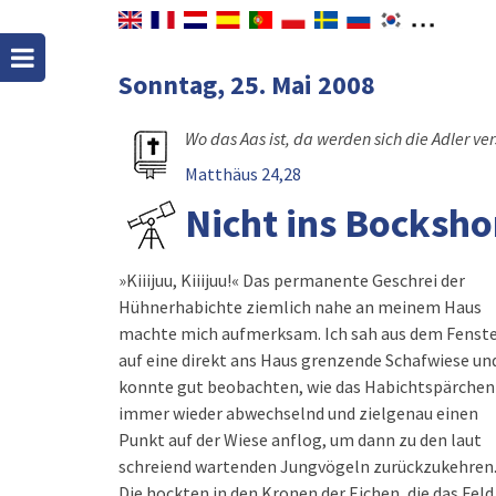
Sonntag, 25. Mai 2008
Wo das Aas ist, da werden sich die Adler v
Matthäus 24,28
Nicht ins Bocksho
»Kiiijuu, Kiiijuu!« Das permanente Geschrei der
Hühnerhabichte ziemlich nahe an meinem Haus
machte mich aufmerksam. Ich sah aus dem Fenst
auf eine direkt ans Haus grenzende Schafwiese un
konnte gut beobachten, wie das Habichtspärchen
immer wieder abwechselnd und zielgenau einen
Punkt auf der Wiese anflog, um dann zu den laut
schreiend wartenden Jungvögeln zurückzukehren
Die hockten in den Kronen der Eichen, die das Feld