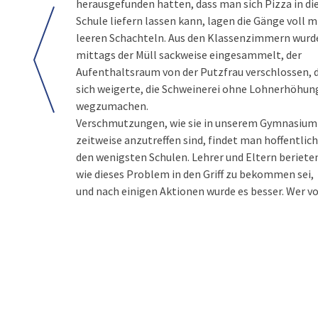
herausgefunden hatten, dass man sich Pizza in di
Schule liefern lassen kann, lagen die Gänge voll m
leeren Schachteln. Aus den Klassenzimmern wurd
mittags der Müll sackweise eingesammelt, der
Aufenthaltsraum von der Putzfrau verschlossen, d
sich weigerte, die Schweinerei ohne Lohnerhöhun
wegzumachen.
Verschmutzungen, wie sie in unserem Gymnasium
schaffen, ständig Ordnung zu halten, so »ist er treu
zeitweise anzutreffen sind, findet man hoffentlich
und gerecht, dass er uns die Sünden vergibt und 
den wenigsten Schulen. Lehrer und Eltern beriete
wie dieses Problem in den Griff zu bekommen sei,
und nach einigen Aktionen wurde es besser. Wer v