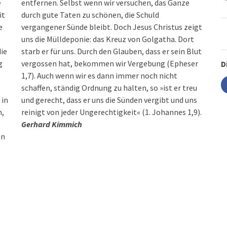
e
entfernen. Selbst wenn wir versuchen, das Ganze
it
durch gute Taten zu schönen, die Schuld
e
vergangener Sünde bleibt. Doch Jesus Christus zeigt
uns die Mülldeponie: das Kreuz von Golgatha. Dort
ie
starb er für uns. Durch den Glauben, dass er sein Blut
g
vergossen hat, bekommen wir Vergebung (Epheser
D
1,7). Auch wenn wir es dann immer noch nicht
 in
uns
n,
reinigt von jeder Ungerechtigkeit« (1. Johannes 1,9).
Gerhard Kimmich
on