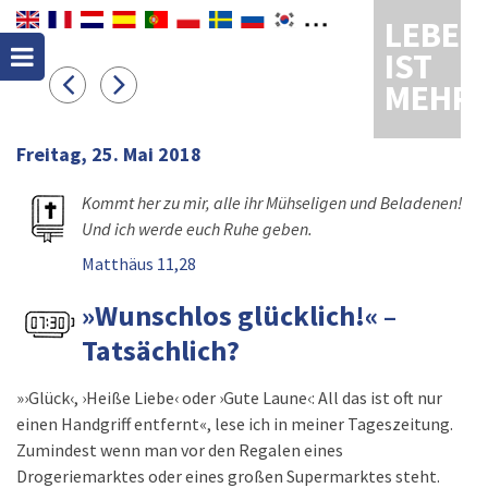
LEBEN
IST
MEHR
Freitag, 25. Mai 2018
Kommt her zu mir, alle ihr Mühseligen und Beladenen!
Und ich werde euch Ruhe geben.
Matthäus 11,28
»Wunschlos glücklich!« –
Tatsächlich?
»›Glück‹, ›Heiße Liebe‹ oder ›Gute Laune‹: All das ist oft nur
einen Handgriff entfernt«, lese ich in meiner Tageszeitung.
Zumindest wenn man vor den Regalen eines
Drogeriemarktes oder eines großen Supermarktes steht.