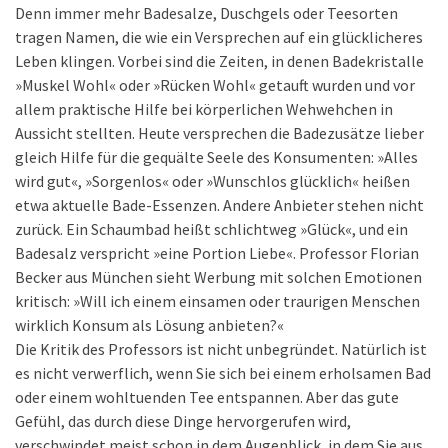
Denn immer mehr Badesalze, Duschgels oder Teesorten
tragen Namen, die wie ein Versprechen auf ein glücklicheres
Leben klingen. Vorbei sind die Zeiten, in denen Badekristalle
»Muskel Wohl« oder »Rücken Wohl« getauft wurden und vor
allem praktische Hilfe bei körperlichen Wehwehchen in
Aussicht stellten. Heute versprechen die Badezusätze lieber
gleich Hilfe für die gequälte Seele des Konsumenten: »Alles
wird gut«, »Sorgenlos« oder »Wunschlos glücklich« heißen
etwa aktuelle Bade-Essenzen. Andere Anbieter stehen nicht
zurück. Ein Schaumbad heißt schlichtweg »Glück«, und ein
Badesalz verspricht »eine Portion Liebe«. Professor Florian
Becker aus München sieht Werbung mit solchen Emotionen
kritisch: »Will ich einem einsamen oder traurigen Menschen
wirklich Konsum als Lösung anbieten?«
Die Kritik des Professors ist nicht unbegründet. Natürlich ist
es nicht verwerflich, wenn Sie sich bei einem erholsamen Bad
oder einem wohltuenden Tee entspannen. Aber das gute
Gefühl, das durch diese Dinge hervorgerufen wird,
verschwindet meist schon in dem Augenblick, in dem Sie aus