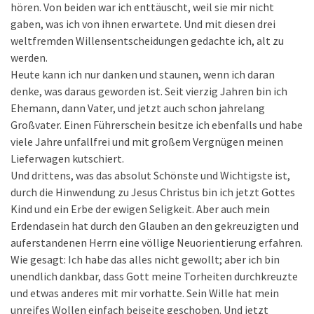
hören. Von beiden war ich enttäuscht, weil sie mir nicht
gaben, was ich von ihnen erwartete. Und mit diesen drei
weltfremden Willensentscheidungen gedachte ich, alt zu
werden.
Heute kann ich nur danken und staunen, wenn ich daran
denke, was daraus geworden ist. Seit vierzig Jahren bin ich
Ehemann, dann Vater, und jetzt auch schon jahrelang
Großvater. Einen Führerschein besitze ich ebenfalls und habe
viele Jahre unfallfrei und mit großem Vergnügen meinen
Lieferwagen kutschiert.
Und drittens, was das absolut Schönste und Wichtigste ist,
durch die Hinwendung zu Jesus Christus bin ich jetzt Gottes
Kind und ein Erbe der ewigen Seligkeit. Aber auch mein
Erdendasein hat durch den Glauben an den gekreuzigten und
auferstandenen Herrn eine völlige Neuorientierung erfahren.
Wie gesagt: Ich habe das alles nicht gewollt; aber ich bin
unendlich dankbar, dass Gott meine Torheiten durchkreuzte
und etwas anderes mit mir vorhatte. Sein Wille hat mein
unreifes Wollen einfach beiseite geschoben. Und jetzt