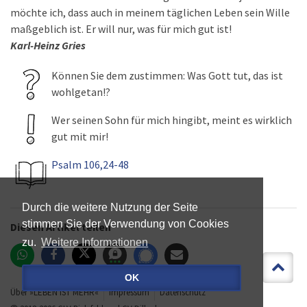
möchte ich, dass auch in meinem täglichen Leben sein Wille
maßgeblich ist. Er will nur, was für mich gut ist!
Karl-Heinz Gries
Können Sie dem zustimmen: Was Gott tut, das ist
wohlgetan!?
Wer seinen Sohn für mich hingibt, meint es wirklich
gut mit mir!
Psalm 106,24-48
Durch die weitere Nutzung der Seite
stimmen Sie der Verwendung von Cookies
Diesen Artikel teilen
zu.
Weitere Informationen
OK
Über »LEBEN IST MEHR«
Impressum
Datenschutz