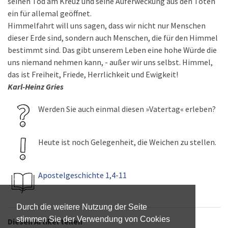
seinen Tod am Kreuz und seine Auferweckung aus den Toten
ein für allemal geöffnet.
Himmelfahrt will uns sagen, dass wir nicht nur Menschen
dieser Erde sind, sondern auch Menschen, die für den Himmel
bestimmt sind. Das gibt unserem Leben eine hohe Würde die
uns niemand nehmen kann, - außer wir uns selbst. Himmel,
das ist Freiheit, Friede, Herrlichkeit und Ewigkeit!
Karl-Heinz Gries
Werden Sie auch einmal diesen »Vatertag« erleben?
Heute ist noch Gelegenheit, die Weichen zu stellen.
Apostelgeschichte 1,4-11
Durch die weitere Nutzung der Seite
stimmen Sie der Verwendung von Cookies
Diesen Artikel teilen