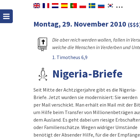
Montag, 29. November 2010
($$$
Die aber reich werden wollen, fallen in Ver
welche die Menschen in Verderben und Unt
1. Timotheus 6,9
Nigeria-Briefe
Seit Mitte der Achtzigerjahre gibt es die Nigeria-
Vorschein. Aber die seriösen Herren, die sie
Briefe. Jetzt wurden sie modernisiert: Sie werden
brachten, sind verschwunden und mit ihnen die
per Mail verschickt. Man erhält ein Mail mit der Bi
um Hilfe beim Transfer von Millionenbeträgen au
dem Ausland. Es geht dabei um riesige Erbschafte
oder Familienschätze. Wegen widriger Umstände
benötigt der Absender Hilfe, für die der Empfänge