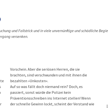
)
suchung und Fallstrick und in viele unvernünftige und schädliche Begi
ergang versenken.
tte
bezahlten »Unkosten«.
s
Auf so was fällt doch niemand rein? Doch, es
n
passiert, sonst würde die Polizei kein
Präventionsschreiben ins Internet stellen! Wenn
r
der schnelle Gewinn lockt, scheint der Verstand wie