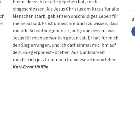
½
Einen, der sich für alle gegeben hat, mich
eingeschlossen. Als Jesus Christus am Kreuz für alle
ich
Menschen starb, gab er sein unschuldiges Leben für
D
fe
meine Schuld. Es ist unbeschreiblich zu wissen, dass
mir alle Schuld vergeben ist, aufgrund dessen, was
d
Jesus für mich persönlich getan tat. Er hat für mich
den Sieg errungen, und ich darf einmal mit ihm auf
dem »Siegerpodest« stehen. Aus Dankbarkeit
möchte ich jetzt nur noch für »diesen Einen« leben.
Karl-Ernst Höfflin