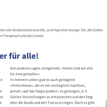
hen die Verdammnis brachte, so bringt eine einzige Tat, die Gottes
en Freispruch und das Leben.
er für alle!
drei anderen sagte sinngemäß: »Heute sind wir alle
für eine gelaufen.«
te
In meinem Leben gab es auch genügend
»Fehlschüsse«, die es mir unmöglich machten,
em
jemals »auf das Siegerpodest« zu gelangen, d. h.
ei
Gottes Vorstellungen zu entsprechen und den Sieg
a
über die Sünde und den Tod zu erringen. Doch es gibt