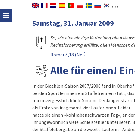
Samstag, 31. Januar 2009
So, wie eine einzige Verfehlung allen Mensc
Rechtsforderung erfüllte, allen Menschen d
Römer 5,18 (NeÜ)
Alle für einen! Ein
In der Biathlon-Saison 2007/2008 fand in Oberhof
bei den Sportlerinnen ein Staffelrennen statt, das
mir unvergesslich blieb. Simone Denkinger starte
als Erste von insgesamt vier Läuferinnen. Leider
hatte sie einen »kohlrabenschwarzen Tag«, an d
ihr ungewöhnlich viele Schießfehler unterliefen. B
der Staffelübergabe an die zweite Läuferin - Andre